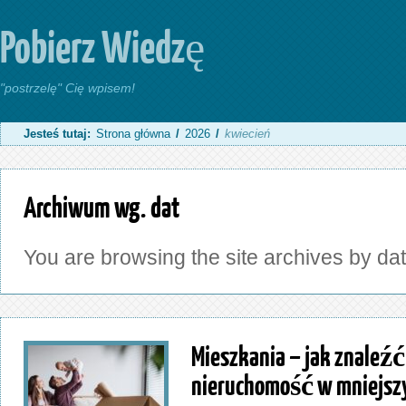
Pobierz Wiedzę
"postrzelę" Cię wpisem!
Jesteś tutaj:
Strona główna
/
2026
/
kwiecień
Archiwum wg. dat
You are browsing the site archives by dat
Mieszkania – jak znaleź
nieruchomość w mniejsz