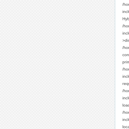
/ho
inc
Hyb
/ho
inc
>di
/ho
con
pri
/ho
inc
req
/ho
inc
loa
/ho
inc
loc