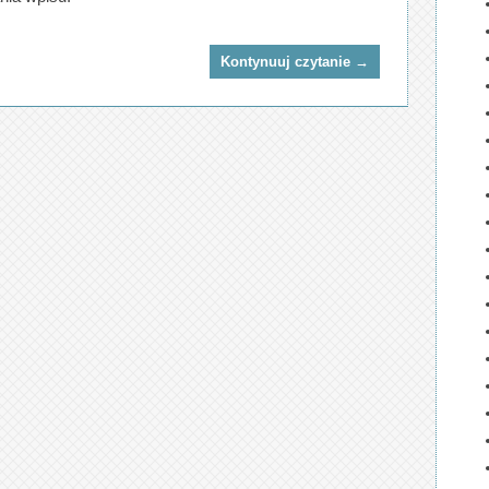
Kontynuuj czytanie
→