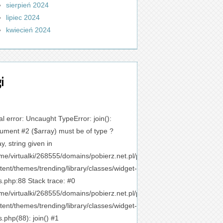
sierpień 2024
lipiec 2024
kwiecień 2024
gi
al error
: Uncaught TypeError: join():
ument #2 ($array) must be of type ?
ay, string given in
me/virtualki/268555/domains/pobierz.net.pl/public_html/wp-
tent/themes/trending/library/classes/widget-
s.php:88 Stack trace: #0
me/virtualki/268555/domains/pobierz.net.pl/public_html/wp-
tent/themes/trending/library/classes/widget-
s.php(88): join() #1