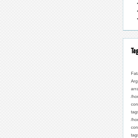
Ta
Fat
Arg
arr
/ho
con
tag
/ho
con
tag