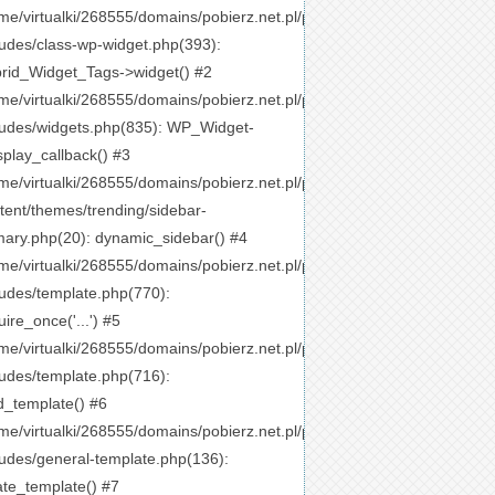
me/virtualki/268555/domains/pobierz.net.pl/public_html/wp-
ludes/class-wp-widget.php(393):
rid_Widget_Tags->widget() #2
me/virtualki/268555/domains/pobierz.net.pl/public_html/wp-
ludes/widgets.php(835): WP_Widget-
splay_callback() #3
me/virtualki/268555/domains/pobierz.net.pl/public_html/wp-
tent/themes/trending/sidebar-
mary.php(20): dynamic_sidebar() #4
me/virtualki/268555/domains/pobierz.net.pl/public_html/wp-
ludes/template.php(770):
uire_once('...') #5
me/virtualki/268555/domains/pobierz.net.pl/public_html/wp-
ludes/template.php(716):
d_template() #6
me/virtualki/268555/domains/pobierz.net.pl/public_html/wp-
ludes/general-template.php(136):
ate_template() #7