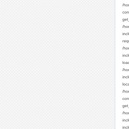
/ho
con
get
/ho
inc
req
/ho
inc
loa
/ho
inc
loc
/ho
con
get
/ho
inc
incl