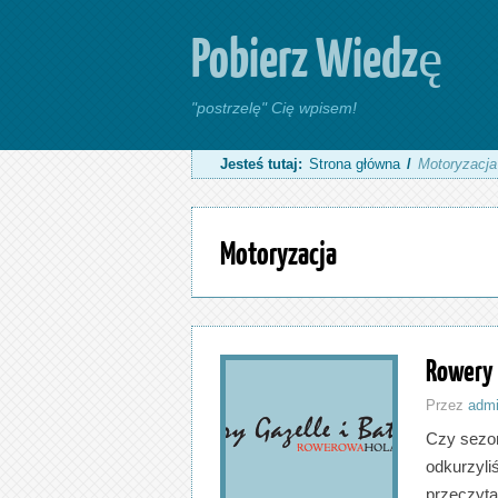
Pobierz Wiedzę
"postrzelę" Cię wpisem!
Jesteś tutaj:
Strona główna
/
Motoryzacja
Motoryzacja
Rowery 
Przez
adm
Czy sezon
odkurzyli
przeczyta