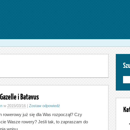
Sz
Gazelle i Batavus
in
w
2015/03/16
|
Zostaw odpowiedź
Ka
 rowerowy już się dla Was rozpoczął? Czy
ście Wasze rowery? Jeśli tak, to zapraszam do
nia wpisu.