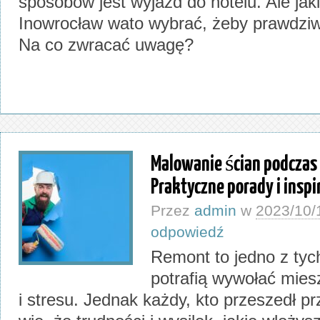
sposobów jest wyjazd do hotelu. Ale jaki
Inowrocław wato wybrać, żeby prawdzi
Na co zwracać uwagę?
Malowanie ścian podczas
Praktyczne porady i inspi
Przez
admin
w
2023/10/
odpowiedź
Remont to jedno z tych
potrafią wywołać mies
i stresu. Jednak każdy, kto przeszedł p