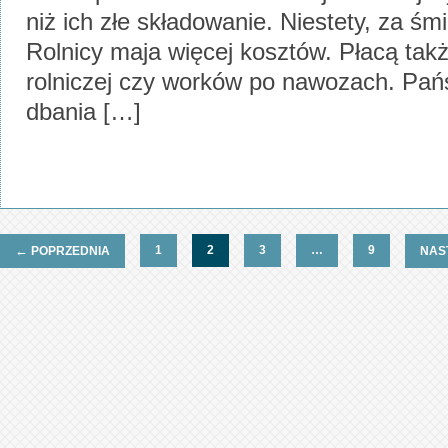
niż ich złe składowanie. Niestety, za śmie
Rolnicy maja więcej kosztów. Płacą także
rolniczej czy worków po nawozach. Pańs
dbania […]
←
1
2
3
…
9
POPRZEDNIA
NAS