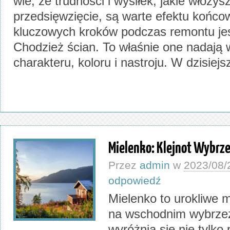
wie, że trudności i wysiłek, jakie włożys
przedsięwzięcie, są warte efektu końc
kluczowych kroków podczas remontu je
Chodzież ścian. To właśnie one nadają 
charakteru, koloru i nastroju. W dzisiej
Mielenko: Klejnot Wybrze
Przez
admin
w
2023/08/
odpowiedź
Mielenko to urokliwe 
na wschodnim wybrzeż
wyróżnia się nie tylko