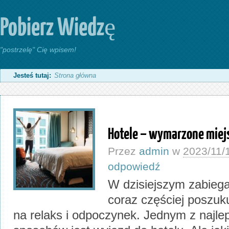
Pobierz Wiedzę
"postrzelę" Cię wpisem!
Jesteś tutaj:
Strona główna
Hotele – wymarzone miej
Przez
admin
w
2023/11/
odpowiedź
W dzisiejszym zabieg
coraz częściej poszu
na relaks i odpoczynek. Jednym z najle