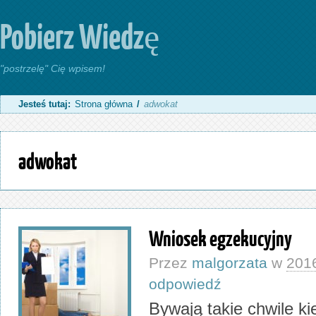
Pobierz Wiedzę
"postrzelę" Cię wpisem!
Jesteś tutaj:
Strona główna
/
adwokat
adwokat
Wniosek egzekucyjny
Przez
malgorzata
w
201
odpowiedź
Bywają takie chwile k