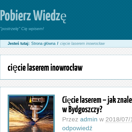
Pobierz Wiedzę
"postrzelę" Cię wpisem!
Jesteś tutaj:
Strona główna
/
cięcie laserem inowrocław
cięcie laserem inowrocław
Cięcie laserem – jak zna
w Bydgoszczy?
Przez
admin
w
2018/07/
odpowiedź