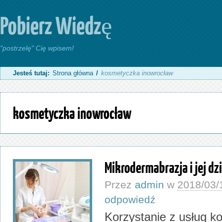
Pobierz Wiedzę
"postrzelę" Cię wpisem!
Jesteś tutaj:
Strona główna
/
kosmetyczka inowrocław
kosmetyczka inowrocław
Mikrodermabrazja i jej dz
Przez
admin
w
2018/03/
odpowiedź
Korzystanie z usług 