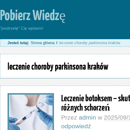
Pobierz Wiedzę
"postrzelę" Cię wpisem!
Jesteś tutaj:
Strona główna
/
leczenie choroby parkinsona kraków
leczenie choroby parkinsona kraków
Leczenie botoksem – skut
różnych schorzeń
Przez
admin
w
2025/09/
odpowiedź