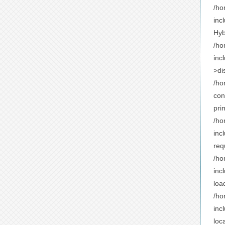
/ho
inc
Hyb
/ho
inc
>di
/ho
con
pri
/ho
inc
req
/ho
inc
loa
/ho
inc
loc