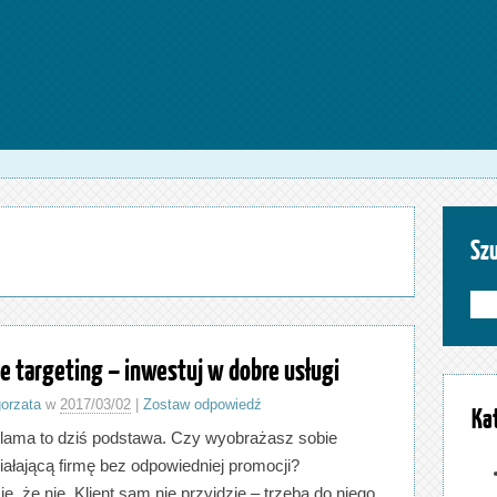
Sz
e targeting – inwestuj w dobre usługi
orzata
w
2017/03/02
|
Zostaw odpowiedź
Ka
lama to dziś podstawa. Czy wyobrażasz sobie
iałającą firmę bez odpowiedniej promocji?
, że nie. Klient sam nie przyjdzie – trzeba do niego