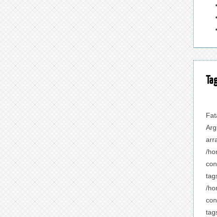
Ta
Fat
Arg
arr
/ho
con
tag
/ho
con
tag