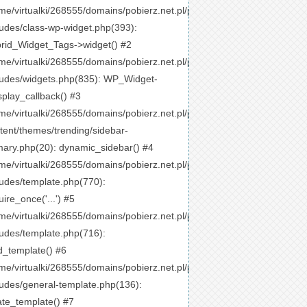
me/virtualki/268555/domains/pobierz.net.pl/public_html/wp-
ludes/class-wp-widget.php(393):
rid_Widget_Tags->widget() #2
me/virtualki/268555/domains/pobierz.net.pl/public_html/wp-
ludes/widgets.php(835): WP_Widget-
splay_callback() #3
me/virtualki/268555/domains/pobierz.net.pl/public_html/wp-
tent/themes/trending/sidebar-
mary.php(20): dynamic_sidebar() #4
me/virtualki/268555/domains/pobierz.net.pl/public_html/wp-
ludes/template.php(770):
uire_once('...') #5
me/virtualki/268555/domains/pobierz.net.pl/public_html/wp-
ludes/template.php(716):
d_template() #6
me/virtualki/268555/domains/pobierz.net.pl/public_html/wp-
ludes/general-template.php(136):
ate_template() #7