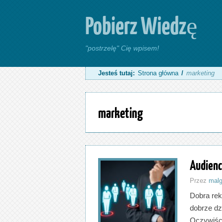
Pobierz Wiedzę
"postrzelę" Cię wpisem!
Jesteś tutaj:
Strona główna
/
marketing
marketing
Audienc
Przez
malg
Dobra rek
dobrze dz
Oczywiście