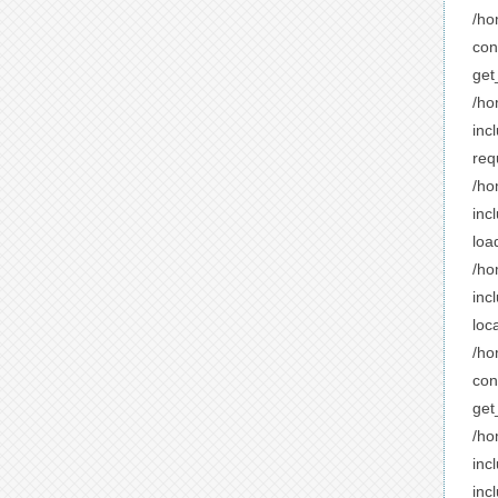
/ho
con
get
/ho
inc
req
/ho
inc
loa
/ho
inc
loc
/ho
con
get
/ho
inc
incl