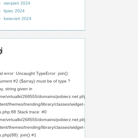
sierpień 2024
lipiec 2024
kwiecień 2024
gi
al error
: Uncaught TypeError: join():
ument #2 ($array) must be of type ?
ay, string given in
me/virtualki/268555/domains/pobierz.net.pl/public_html/wp-
tent/themes/trending/library/classes/widget-
s.php:88 Stack trace: #0
me/virtualki/268555/domains/pobierz.net.pl/public_html/wp-
tent/themes/trending/library/classes/widget-
s.php(88): join() #1