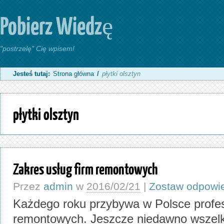
Pobierz Wiedzę
"postrzelę" Cię wpisem!
Jesteś tutaj:
Strona główna
/
płytki olsztyn
płytki olsztyn
Zakres usług firm remontowych
Przez
admin
w
2016/02/21
|
Zostaw odpowi
Każdego roku przybywa w Polsce profes
remontowych. Jeszcze niedawno wszelk