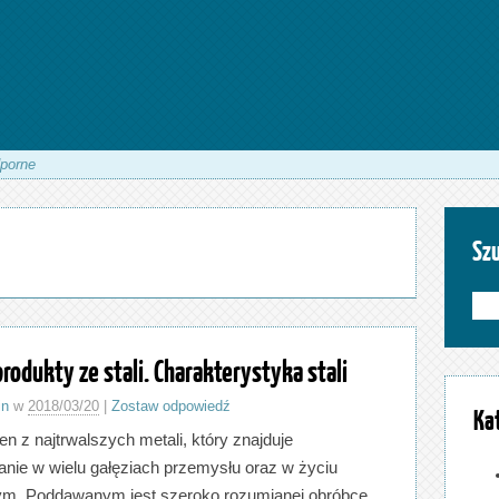
dporne
Sz
rodukty ze stali. Charakterystyka stali
in
w
2018/03/20
|
Zostaw odpowiedź
Ka
den z najtrwalszych metali, który znajduje
nie w wielu gałęziach przemysłu oraz w życiu
ym. Poddawanym jest szeroko rozumianej obróbce,