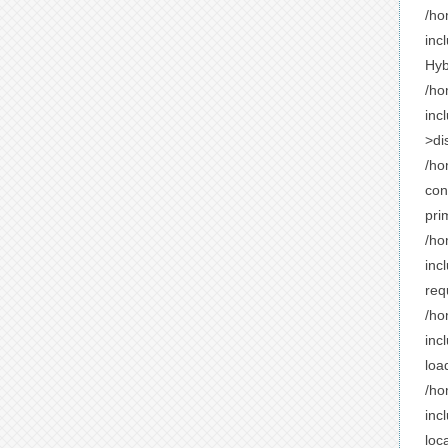
/ho
inc
Hyb
/ho
inc
>di
/ho
con
pri
/ho
inc
req
/ho
inc
loa
/ho
inc
loc