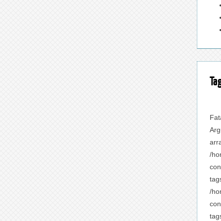
Ta
Fat
Arg
arr
/ho
con
tag
/ho
con
tag