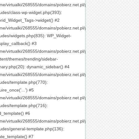
me/virtualki/268555/domains/pobierz.net.pl/public_html/wp-
ludes/class-wp-widget.php(393):
rid_Widget_Tags->widget() #2
me/virtualki/268555/domains/pobierz.net.pl/public_html/wp-
ludes/widgets.php(835): WP_Widget-
splay_callback() #3
me/virtualki/268555/domains/pobierz.net.pl/public_html/wp-
tent/themes/trending/sidebar-
mary.php(20): dynamic_sidebar() #4
me/virtualki/268555/domains/pobierz.net.pl/public_html/wp-
ludes/template.php(770):
uire_once('...') #5
me/virtualki/268555/domains/pobierz.net.pl/public_html/wp-
ludes/template.php(716):
d_template() #6
me/virtualki/268555/domains/pobierz.net.pl/public_html/wp-
ludes/general-template.php(136):
ate_template() #7