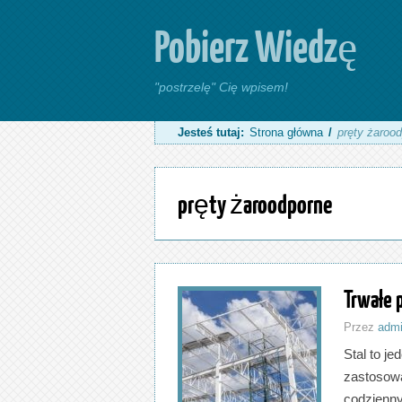
Pobierz Wiedzę
"postrzelę" Cię wpisem!
Jesteś tutaj:
Strona główna
/
pręty żaroo
pręty żaroodporne
Trwałe p
Przez
adm
Stal to je
zastosowa
codzienn