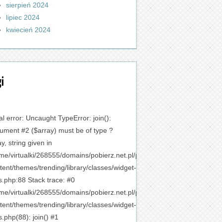
sierpień 2024
lipiec 2024
kwiecień 2024
gi
al error
: Uncaught TypeError: join():
ument #2 ($array) must be of type ?
ay, string given in
me/virtualki/268555/domains/pobierz.net.pl/public_html/wp-
tent/themes/trending/library/classes/widget-
s.php:88 Stack trace: #0
me/virtualki/268555/domains/pobierz.net.pl/public_html/wp-
tent/themes/trending/library/classes/widget-
s.php(88): join() #1