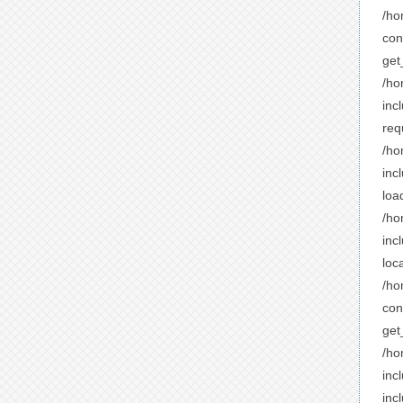
/ho
con
get
/ho
inc
req
/ho
inc
loa
/ho
inc
loc
/ho
con
get
/ho
inc
incl