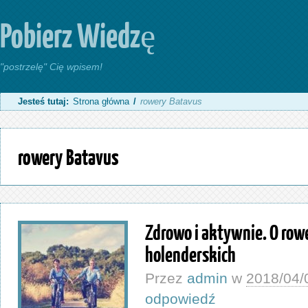
Pobierz Wiedzę
"postrzelę" Cię wpisem!
Jesteś tutaj:
Strona główna
/
rowery Batavus
rowery Batavus
Zdrowo i aktywnie. O row
holenderskich
Przez
admin
w
2018/04/
odpowiedź