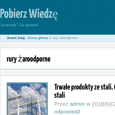
Pobierz Wiedzę
"postrzelę" Cię wpisem!
Jesteś tutaj:
Strona główna
/
rury żaroodporne
rury żaroodporne
Trwałe produkty ze stali.
stali
Przez
admin
w
2018/03/
odpowiedź