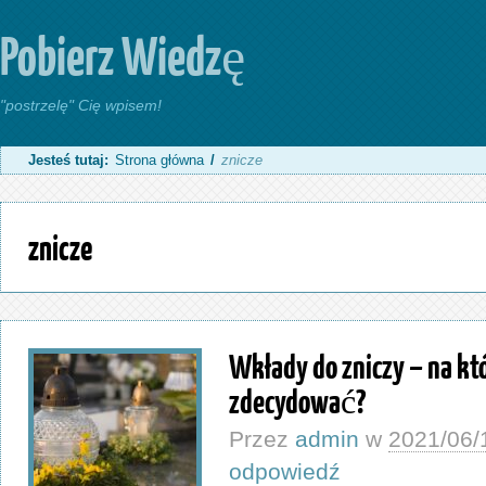
Pobierz Wiedzę
"postrzelę" Cię wpisem!
Jesteś tutaj:
Strona główna
/
znicze
znicze
Wkłady do zniczy – na któ
zdecydować?
Przez
admin
w
2021/06/
odpowiedź