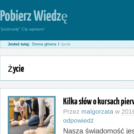
Pobierz Wiedzę
"postrzelę" Cię wpisem!
Jesteś tutaj:
Strona główna
/
życie
życie
Kilka słów o kursach pie
Przez
malgorzata
w
201
odpowiedź
Nasza świadomość jes