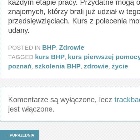
każdym etapie pracy. Przydatne mogą o
znajomych, którzy brali już udział w teg
przedsięwzięciach. Kurs z polecenia m
udany.
BHP
Zdrowie
POSTED IN
,
kurs BHP
kurs pierwszej pomoc
TAGGED
,
poznań
szkolenia BHP
zdrowie
życie
,
,
,
Komentarze są wyłączone, lecz
trackba
jest włączone.
←
POPRZEDNIA