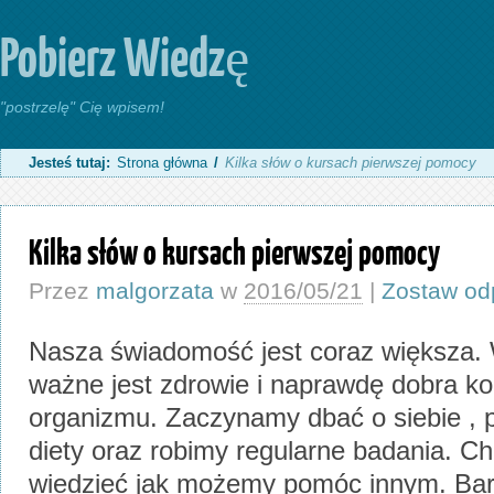
Pobierz Wiedzę
"postrzelę" Cię wpisem!
Jesteś tutaj:
Strona główna
/
Kilka słów o kursach pierwszej pomocy
Kilka słów o kursach pierwszej pomocy
Przez
malgorzata
w
2016/05/21
|
Zostaw od
Nasza świadomość jest coraz większa.
ważne jest zdrowie i naprawdę dobra k
organizmu. Zaczynamy dbać o siebie , 
diety oraz robimy regularne badania. C
wiedzieć jak możemy pomóc innym. Bar